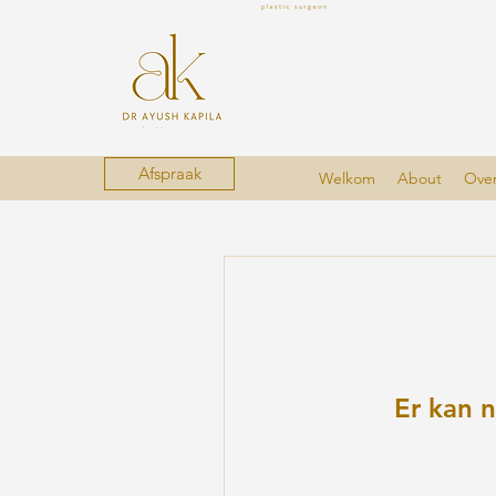
Afspraak
Welkom
About
Ove
Er kan 