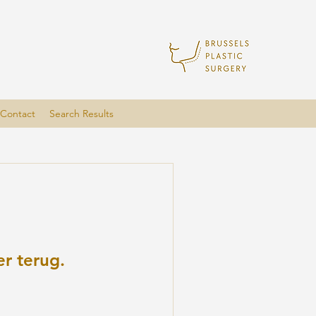
Contact
Search Results
r terug.