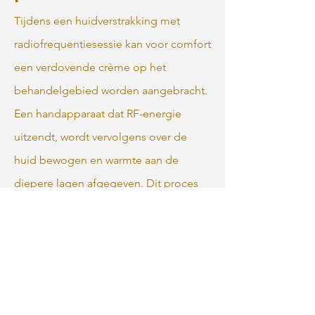
Tijdens een huidverstrakking met
radiofrequentiesessie kan voor comfort
een verdovende crème op het
behandelgebied worden aangebracht.
Een handapparaat dat RF-energie
uitzendt, wordt vervolgens over de
huid bewogen en warmte aan de
diepere lagen afgegeven. Dit proces
stimuleert de productie van collageen
en verstevigt de huid. Elke sessie duurt
doorgaans 30 tot 60 minuten,
afhankelijk van het behandelgebied.
De procedure is minimaal invasief en