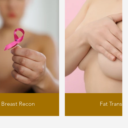
l Breast Recon
Fat Transfe