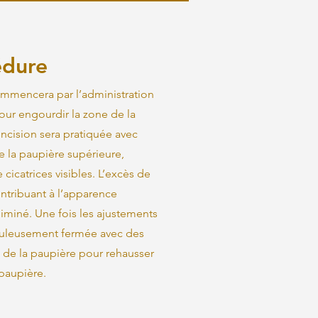
édure
ommencera par l’administration
our engourdir la zone de la
incision sera pratiquée avec
de la paupière supérieure,
cicatrices visibles. L’excès de
ntribuant à l’apparence
miné. Une fois les ajustements
ticuleusement fermée avec des
li de la paupière pour rehausser
 paupière.