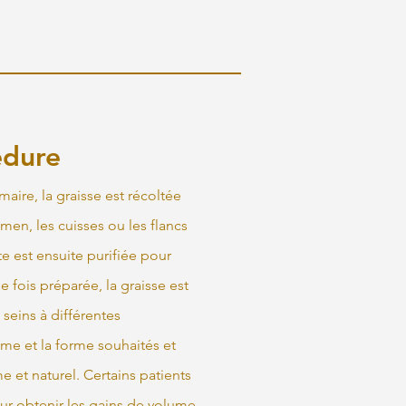
édure
aire, la graisse est récoltée
men, les cuisses ou les flancs
te est ensuite purifiée pour
e fois préparée, la graisse est
seins à différentes
me et la forme souhaités et
 et naturel. Certains patients
ur obtenir les gains de volume