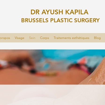
DR AYUSH KAPILA
BRUSSELS PLASTIC SURGERY
propos
Visage
Sein
Corps
Traitements esthétiques
Blog