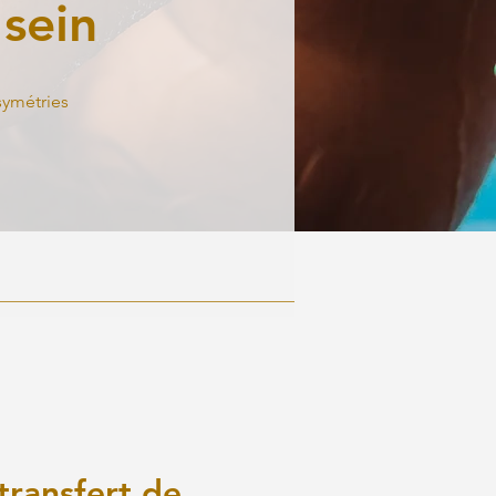
 sein
symétries
transfert de